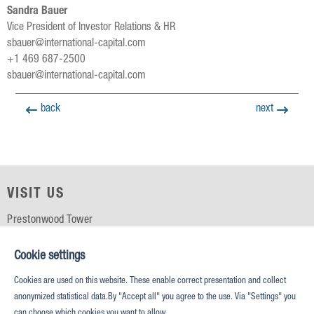
Sandra Bauer
Vice President of Investor Relations & HR
sbauer@international-capital.com
+1 469 687-2500
sbauer@international-capital.com
back
next
VISIT US
Prestonwood Tower
5151 Belt Line Rd, Suite 715
Dallas, TX 75254
Cookie settings
Cookies are used on this website. These enable correct presentation and collect
CALL US
anonymized statistical data.By "Accept all" you agree to the use. Via "Settings" you
can choose which cookies you want to allow.