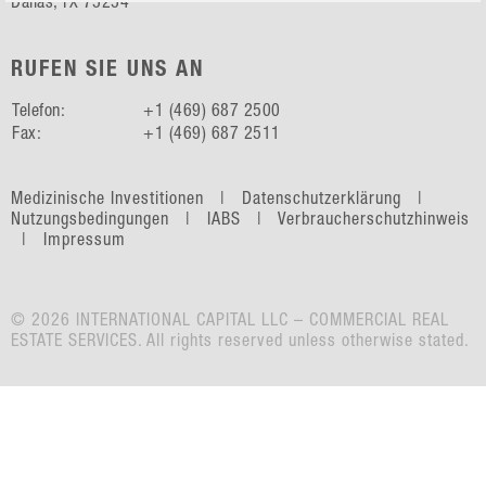
Dallas, TX 75254
RUFEN SIE UNS AN
Telefon:
+1 (469) 687 2500
Fax:
+1 (469) 687 2511
Medizinische Investitionen |
Datenschutzerklärung |
Nutzungsbedingungen |
IABS |
Verbraucherschutzhinweis
|
Impressum
© 2026 INTERNATIONAL CAPITAL LLC – COMMERCIAL REAL
ESTATE SERVICES. All rights reserved unless otherwise stated.