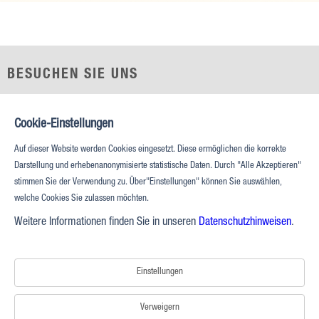
BESUCHEN SIE UNS
Prestonwood Tower
5151 Belt Line Rd, Suite 715
Cookie-Einstellungen
Dallas, TX 75254
Auf dieser Website werden Cookies eingesetzt. Diese ermöglichen die korrekte
Darstellung und erhebenanonymisierte statistische Daten. Durch "Alle Akzeptieren"
RUFEN SIE UNS AN
stimmen Sie der Verwendung zu. Über"Einstellungen" können Sie auswählen,
Telefon:
+1 (469) 687 2500
welche Cookies Sie zulassen möchten.
Fax:
+1 (469) 687 2511
Weitere Informationen finden Sie in unseren
Datenschutzhinweisen
.
Medizinische Investitionen |
Datenschutzerklärung |
Nutzungsbedingungen |
IABS |
Verbraucherschutzhinweis
Einstellungen
|
Impressum
Verweigern