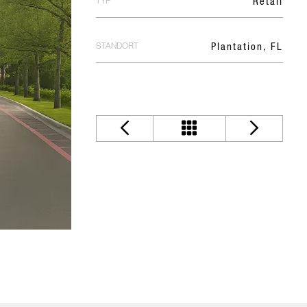
TYP
Retail
STANDORT
Plantation, FL