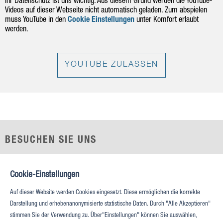
Ihr Datenschutz ist uns wichtig. Aus diesem Grund werden die YouTube-
Videos auf dieser Webseite nicht automatisch geladen. Zum abspielen
muss YouTube in den
Cookie Einstellungen
unter Komfort erlaubt
werden.
YOUTUBE ZULASSEN
BESUCHEN SIE UNS
Prestonwood Tower
5151 Belt Line Rd, Suite 715
Cookie-Einstellungen
Dallas, TX 75254
Auf dieser Website werden Cookies eingesetzt. Diese ermöglichen die korrekte
Darstellung und erhebenanonymisierte statistische Daten. Durch "Alle Akzeptieren"
RUFEN SIE UNS AN
stimmen Sie der Verwendung zu. Über"Einstellungen" können Sie auswählen,