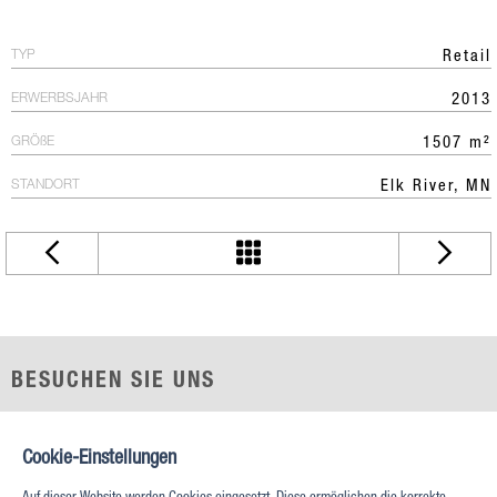
TYP
Retail
ERWERBSJAHR
2013
GRÖßE
1507 m²
STANDORT
Elk River, MN
BESUCHEN SIE UNS
Prestonwood Tower
5151 Belt Line Rd, Suite 715
Cookie-Einstellungen
Dallas, TX 75254